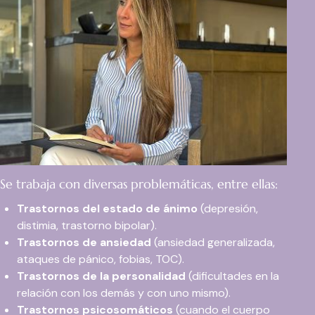
Se trabaja con diversas problemáticas, entre ellas:
Trastornos del estado de ánimo
(depresión,
distimia, trastorno bipolar).
Trastornos de ansiedad
(ansiedad generalizada,
ataques de pánico, fobias, TOC).
Trastornos de la personalidad
(dificultades en la
relación con los demás y con uno mismo).
Trastornos psicosomáticos
(cuando el cuerpo