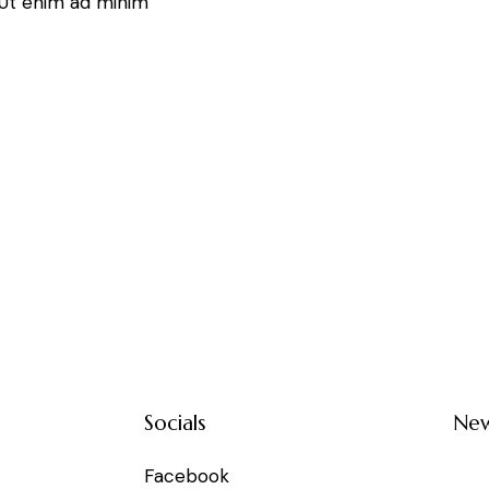
. Ut enim ad minim
Socials
New
Facebook