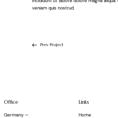
incididunt ut labore dolore magna aliqua
veniam quis nostrud.
Prev Project
Office
Links
Germany —
Home