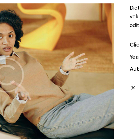
Dic
vol
odit
Cli
Yea
Aut