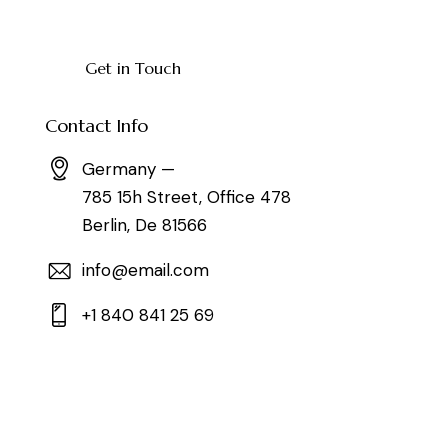
Contact Info
Germany —
785 15h Street, Office 478
Berlin, De 81566
info@email.com
+1 840 841 25 69